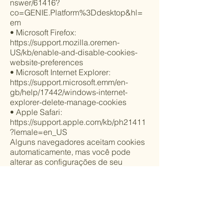
nswer/61416?
co=GENIE.Platform%3Ddesktop&hl=
em
• Microsoft Firefox:
https://support.mozilla.oremen-
US/kb/enable-and-disable-cookies-
website-preferences
• Microsoft Internet Explorer:
https://support.microsoft.emm/en-
gb/help/17442/windows-internet-
explorer-delete-manage-cookies
• Apple Safari:
https://support.apple.com/kb/ph21411
?lemale=en_US
Alguns navegadores aceitam cookies
automaticamente, mas você pode
alterar as configurações de seu
navegador para recusar cookies
acessando o recurso de Ajuda na
barra de ferramentas do navegador:
Firefox, Chrome, Safari, Edge, Internet
Explorer, Opera.